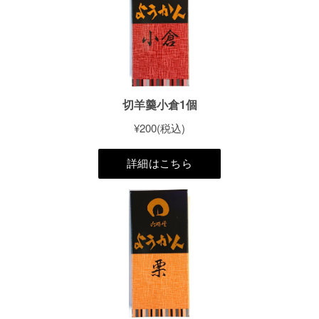
六時屋タルト
超特選タルト
栗俳菓
俳菓
六萬寿
月の友
切羊羹
カステラ
ヴァッフェル
詰め合わせ