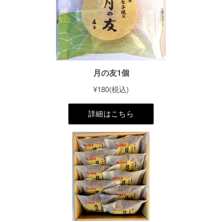
六時屋タルト
超特選タルト
栗俳菓
俳菓
六萬寿
月の友
切羊羹
カステラ
ヴァッフェル
詰め合わせ