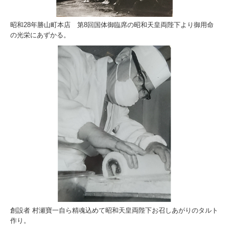
昭和28年勝山町本店 第8回国体御臨席の昭和天皇両陛下より御用命
の光栄にあずかる。
創設者 村瀬寶一自ら精魂込めて昭和天皇両陛下お召しあがりのタルト
作り。