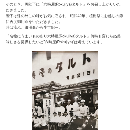
そのとき、両陛下に「六時屋(Rokujiya)タルト」をお召し上がりいた
六時屋タルト
だきました。
陛下は殊の外この味がお気に召され、昭和42年、植樹祭にお越しの節
超特選タルト
に再度御用命をいただきました。
時は流れ、御用命から半世紀ー。
栗俳菓
「名物にうまいものあり六時屋(Rokujiya)タルト」何時も変わらぬ美
味しさを提供したいと”六時屋(Rokujiya)”は考えています。
俳菓
六萬寿
月の友
切羊羹
カステラ
ヴァッフェル
詰め合わせ