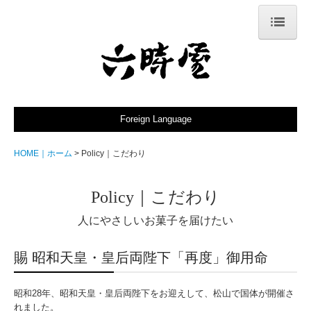
HOME｜ホーム
Locations｜取扱店舗
Omotenashi｜おもてなし
Foreign Language
Policy｜こだわり
HOME｜ホーム
Policy｜こだわり
Products｜商品
Policy｜こだわり
Rokujiya｜店主
人にやさしいお菓子を届けたい
News｜お知らせ
賜 昭和天皇・皇后両陛下「再度」御用命
Contact｜お問合せ
昭和28年、昭和天皇・皇后両陛下をお迎えして、松山で国体が開催さ
Online Shop｜オンラインショップ
れました。