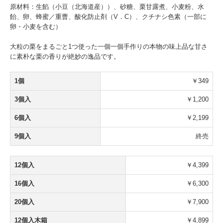
原材料：生餡（小豆（北海道産））、砂糖、栗甘露煮、小麦粉、水
飴、卵、蜂蜜／重曹、酸化防止剤（V．C）、クチナシ色素（一部に
卵・小麦を含む）
大粒の栗をまるごと1つ使った一個一個手作りの本物の味上品な甘さ
に素朴な栗の香りが絶妙の逸品です。
1個
￥349
3個入
￥1,200
6個入
￥2,199
9個入
終売
12個入
￥4,399
16個入
￥6,300
20個入
￥7,900
12個入木箱
￥4,899