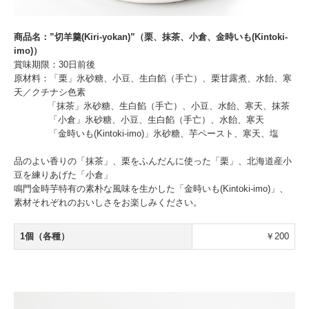
商品名：”切羊羹(Kiri-yokan)”（栗、抹茶、小倉、金時いも(Kintoki-
imo)）
賞味期限：30日前後
原材料：「栗」氷砂糖、小豆、生白餡（手亡）、栗甘露煮、水飴、寒
天／クチナシ色素
「抹茶」氷砂糖、生白餡（手亡）、小豆、水飴、寒天、抹茶
「小倉」氷砂糖、小豆、生白餡（手亡）、水飴、寒天
「金時いも(Kintoki-imo)」氷砂糖、芋ペースト、寒天、塩
品のよい香りの「抹茶」、栗をふんだんに使った「栗」、北海道産小
豆を練りあげた「小倉」
鳴門金時芋特有の素朴な風味を生かした「金時いも(Kintoki-imo)」、
素材それぞれのおいしさをお楽しみください。
1個（各種）
￥200