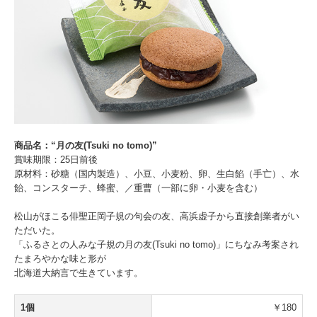
商品名：“月の友(Tsuki no tomo)”
賞味期限：25日前後
原材料：砂糖（国内製造）、小豆、小麦粉、卵、生白餡（手亡）、水
飴、コンスターチ、蜂蜜、／重曹（一部に卵・小麦を含む）
松山がほこる俳聖正岡子規の句会の友、高浜虚子から直接創業者がい
ただいた。
「ふるさとの人みな子規の月の友(Tsuki no tomo)」にちなみ考案され
たまろやかな味と形が
北海道大納言で生きています。
1個
￥180