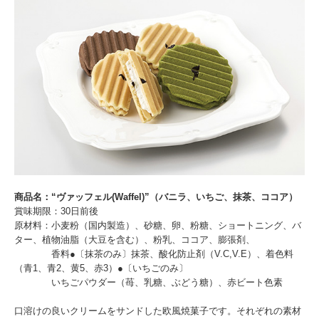
商品名：“ヴァッフェル(Waffel)”（バニラ、いちご、抹茶、ココア）
賞味期限：30日前後
原材料：小麦粉（国内製造）、砂糖、卵、粉糖、ショートニング、バ
ター、植物油脂（大豆を含む）、粉乳、ココア、膨張剤、
香料●〔抹茶のみ〕抹茶、酸化防止剤（V.C,V.E）、着色料
（青1、青2、黄5、赤3）●〔いちごのみ〕
いちごパウダー（苺、乳糖、ぶどう糖）、赤ビート色素
口溶けの良いクリームをサンドした欧風焼菓子です。それぞれの素材