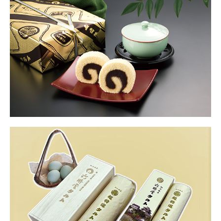
六時屋タルト
超特選タルト
栗俳菓
俳菓
六萬寿
月の友
切羊羹
カステラ
ヴァッフェル
詰め合わせ