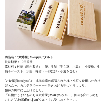
商品名："六時屋(Rokujiya)"タルト
賞味期限：10日前後
原材料：砂糖（国内製造）、卵、生餡（手亡豆、小豆）、小麦粉、生
柚子ペースト、水飴、蜂蜜（一部に卵・小麦を含む）
”六時屋(Rokujiya)”は、北海道産の厳選された極上小豆を使用した自社
製あんを、カステラで一本一本巻きあげる手づくりにより、
独特の風味に仕上げました。
「名物にうまいものあり六時屋(Rokujiya)タルト」何時も変わらぬお
いしさ”六時屋(Rokujiya)”タルトをお楽しみください。