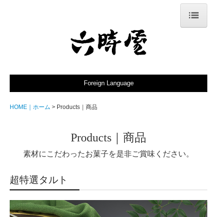
HOME｜ホーム
Locations｜取扱店舗
Omotenashi｜おもてなし
Foreign Language
Policy｜こだわり
HOME｜ホーム
Products｜商品
Products｜商品
Products｜商品
Rokujiya｜店主
素材にこだわったお菓子を是非ご賞味ください。
News｜お知らせ
超特選タルト
Contact｜お問合せ
Online Shop｜オンラインショップ