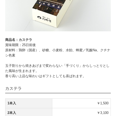
商品名：カステラ
賞味期限：25日前後
原材料：鶏卵（国産）、砂糖、小麦粉、水飴、蜂蜜／乳酸Na、クチナ
シ色素
玉子割りから焼きあげまで変わらない「手づくり」からしっとりとし
た風味が生まれます。
香り高い上品な味わいはギフトとしても喜ばれます。
カステラ
1本入
￥1,500
2本入
￥3,100