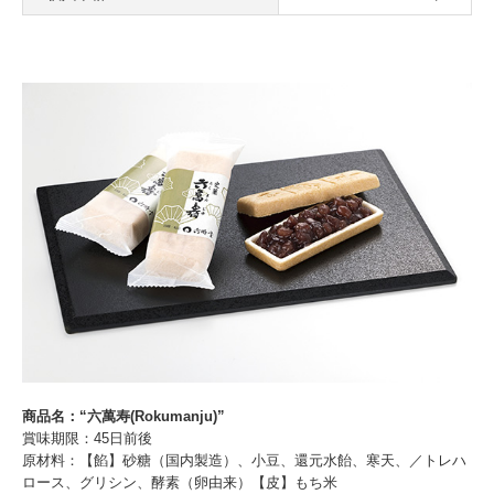
商品名：“六萬寿(Rokumanju)”
賞味期限：45日前後
原材料：【餡】砂糖（国内製造）、小豆、還元水飴、寒天、／トレハ
ロース、グリシン、酵素（卵由来）【皮】もち米