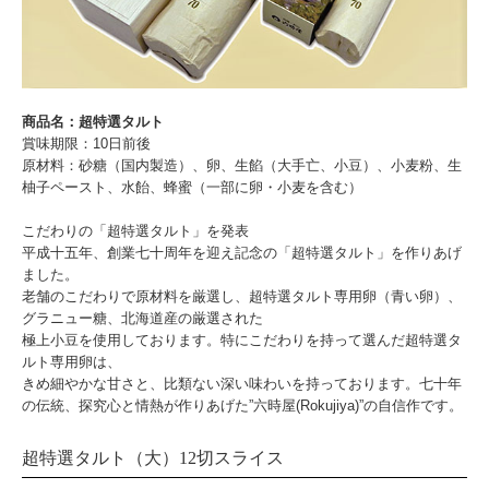
商品名：超特選タルト
賞味期限：10日前後
原材料：砂糖（国内製造）、卵、生餡（大手亡、小豆）、小麦粉、生
柚子ペースト、水飴、蜂蜜（一部に卵・小麦を含む）
こだわりの「超特選タルト」を発表
平成十五年、創業七十周年を迎え記念の「超特選タルト」を作りあげ
ました。
老舗のこだわりで原材料を厳選し、超特選タルト専用卵（青い卵）、
グラニュー糖、北海道産の厳選された
極上小豆を使用しております。特にこだわりを持って選んだ超特選タ
ルト専用卵は、
きめ細やかな甘さと、比類ない深い味わいを持っております。七十年
の伝統、探究心と情熱が作りあげた”六時屋(Rokujiya)”の自信作です。
超特選タルト（大）12切スライス