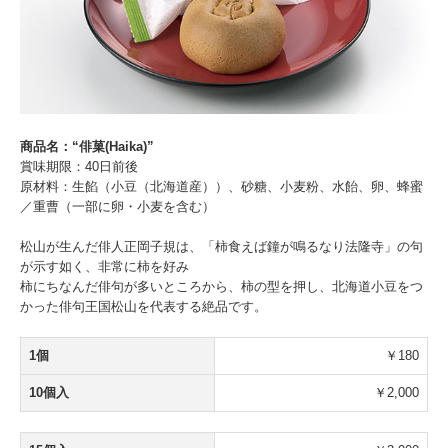
商品名：“俳菓(Haika)”
賞味期限：40日前後
原材料：生餡（小豆（北海道産））、砂糖、小麦粉、水飴、卵、蜂蜜
／重曹（一部に卵・小麦を含む）
松山が生んだ俳人正岡子規は、「柿食えば鐘が鳴るなり法隆寺」の句
が示す如く、非常に柿を好み
柿にちなんだ俳句が多いところから、柿の型を押し、北海道小豆をつ
かった俳句王国松山を代表する絶品です。
1個
￥180
10個入
￥2,000